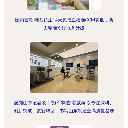
国内首款!硅基仿生14天免指血校准CGM获批，助
力精准诊疗服务升级
感知山东记者谈丨“冠军制造”看威海 以专注深耕、
创新突破、数智转型，书写山东制造业高质量答卷