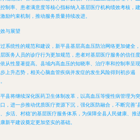
压控制率、患者满意度等核心指标纳入基层医疗机构绩效考核，
立激励约束机制，推动服务质量持续改进。
成效与展望
通过系统性的规范和建设，新平县基层高血压防治网络更加健全
基层医务人员的诊疗行为更加规范，患者对基层医疗服务的信任
和依从性显著提高。县域内高血压的知晓率、治疗率和控制率呈
稳步上升态势，相关心脑血管疾病并发症的发生风险得到初步遏
制。
新平县将继续深化医药卫生体制改革，以高血压等慢性病管理为
破口，进一步推动优质医疗资源下沉，强化医防融合，不断完善“
强、乡活、村稳”的基层医疗服务体系，为保障全县人民健康、推
健康新平建设奠定更加坚实的基础。