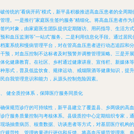
突破传统的“看病开药”模式，新平县积极推进高血压患者的全周期
康管理。一是推行“家庭医生签约服务”精细化。将高血压患者作为
点签约对象，由家庭医生团队提供定期随访、用药指导、生活方
干预和血压监测等“一站式”服务。二是利用信息化手段。通过居民
康档案系统和慢病管理平台，对在管高血压患者进行动态追踪和
类干预，对血压控制不达标者及时预警并调整管理策略。三是开
立体化健康教育。在社区、乡村通过健康讲座、宣传栏、新媒体
多种形式，普及低盐饮食、规律运动、戒烟限酒等健康知识，提
居民自我管理意识和能力，从源头控制危险因素。
五、 健全质控体系，保障医疗服务同质化
为确保规范诊疗的可持续性，新平县建立了覆盖县、乡两级的高
压诊疗服务质量控制与考核体系。县级质控中心定期组织专家，
过现场抽查病历、核查数据、访谈患者等方式，对基层医疗机构
诊疗规范性、管理效果进行评估和反馈。将高血压规范管理率、