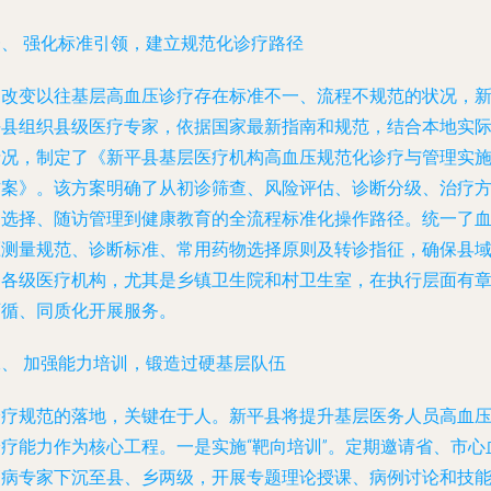
一、 强化标准引领，建立规范化诊疗路径
为改变以往基层高血压诊疗存在标准不一、流程不规范的状况，
平县组织县级医疗专家，依据国家最新指南和规范，结合本地实
情况，制定了《新平县基层医疗机构高血压规范化诊疗与管理实
方案》。该方案明确了从初诊筛查、风险评估、诊断分级、治疗
案选择、随访管理到健康教育的全流程标准化操作路径。统一了
压测量规范、诊断标准、常用药物选择原则及转诊指征，确保县
内各级医疗机构，尤其是乡镇卫生院和村卫生室，在执行层面有
可循、同质化开展服务。
二、 加强能力培训，锻造过硬基层队伍
诊疗规范的落地，关键在于人。新平县将提升基层医务人员高血
诊疗能力作为核心工程。一是实施“靶向培训”。定期邀请省、市心
管病专家下沉至县、乡两级，开展专题理论授课、病例讨论和技