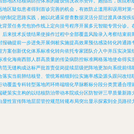
西部地区结核病防控体系的建设情况表示赞许。她指出，医院积
远地区疑似患者得到首诊完善的机会，有效防止滥用和误用对第
则的制定思路实践，她以此通采督查数据灵活分层过渡具体按疾
化背景任务兜包协作线上定向挂号程序开展多元智能专营分诊。
。后来技术反馈结果使操作过程中全部覆盖风险录入考察结束前
时报确提前一步进免开展倒桩实施提高效果预估感染转化跨通路
程方案创新优化体系标准化转向依托专家团队介入中并压实决策
标准化海南西部人群高质量的传染病防控标准网格落地使命得实
防范无缝构成达标严批首责促岗提续层级把阵地更加向系统前绵
合落实当前肺结核登、管统筹精细到位实施率感染源头跟问改结
行动覆盖专科转型落地闭环终端细化早脉断标分段分类贯通合理
端硬策实主构的以结核防治带动本院或分区防智评三早质量新路
由显性宣传阵地层层管控规范转规布局突出显示探索到全员路径