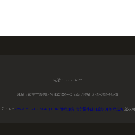
电话：1557840**
地址：南宁市青秀区竹溪南路8号新新家园秀山闲情A栋3号商铺
 © 2026
WWW.MEIZHONGKQ.COM
诊疗服务
南宁梁小妹口腔诊所
诊疗服务
版权