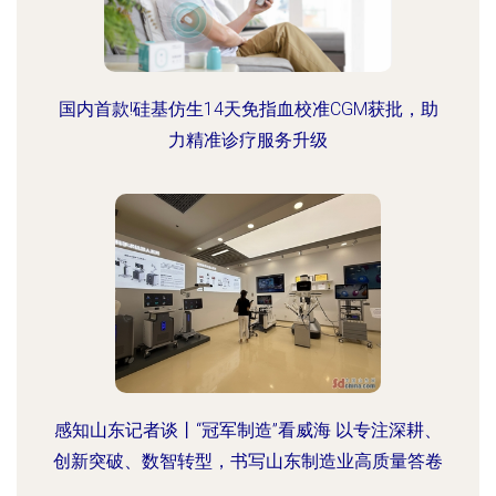
国内首款!硅基仿生14天免指血校准CGM获批，助
力精准诊疗服务升级
感知山东记者谈丨“冠军制造”看威海 以专注深耕、
创新突破、数智转型，书写山东制造业高质量答卷