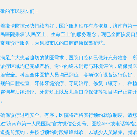
尊敬的市民朋友们：
随着疫情防控形势持续向好，医疗服务秩序有序恢复，济南市第
人民医院秉承“人民至上、生命至上”的服务理念，现已全面恢复口
科常规诊疗服务，为泉城市民的口腔健康保驾护航。
为满足广大患者迫切的就医需求，医院口腔科已做好充分准备，
有诊疗区域均已完成严格、专业的终末消毒与环境评估，确保就
环境安全。科室全体医护人员均已到位，各项诊疗设备运行良好
常规的口腔检查、牙体牙髓治疗、牙周治疗、修复（镶牙）、种
牙咨询与后续治疗、牙齿矫正以及儿童口腔保健等项目均已正常
展。
为确保诊疗过程安全、有序，医院将严格实行预约就诊制度。请
过“济南市第一人民医院”官方微信公众号、医院APP或电话等指
渠道提前预约，并按照预约时段错峰就诊，以减少人员聚集。就