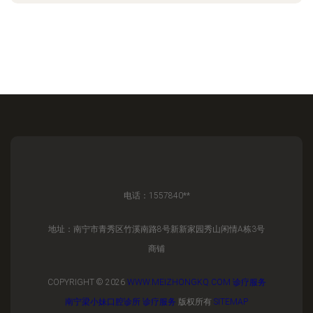
电话：1557840**
地址：南宁市青秀区竹溪南路8号新新家园秀山闲情A栋3号
商铺
COPYRIGHT © 2026
WWW.MEIZHONGKQ.COM
诊疗服务
南宁梁小妹口腔诊所
诊疗服务
版权所有
SITEMAP